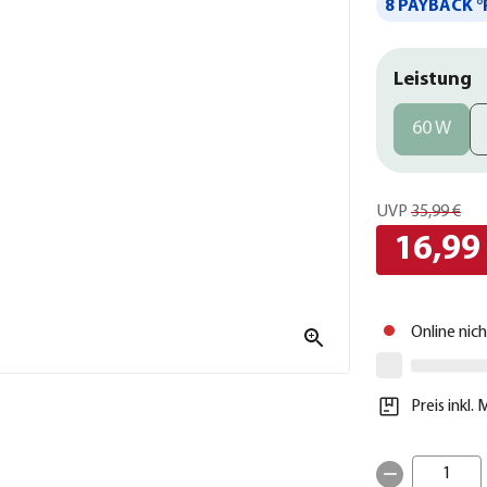
8 PAYBACK °
Leistung
60 W
UVP
35,99 €
16,99
Online nic
Preis inkl.
1