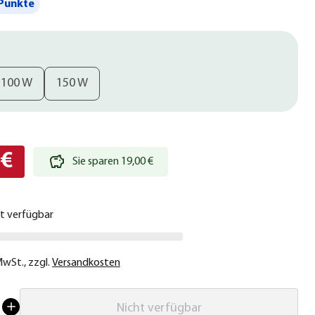
Punkte
100 W
150 W
 €
Sie sparen 19,00 €
ht verfügbar
 MwSt.
,
zzgl.
Versandkosten
Nicht verfügbar