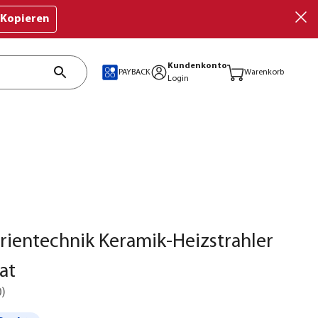
Kopieren
Kundenkonto
PAYBACK
Warenkorb
Login
arientechnik Keramik-Heizstrahler
at
0
)