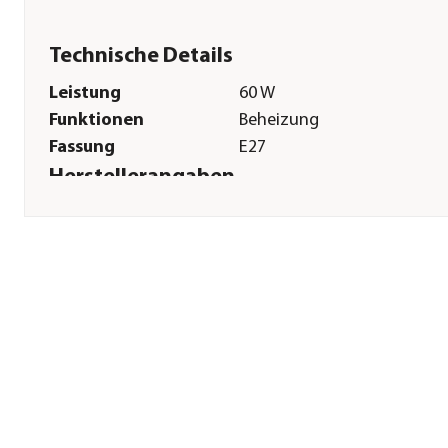
Technische Details
Leistung
60 W
Funktionen
Beheizung
Fassung
E27
Herstellerangaben
Land
DE
Firma
JBL GmbH & Co. KG
E-Mail
info@jbl.de
Straße
Dieselstraße
Hausnummer
3
Postleitzahl
67141
Stadt
Neuhofen