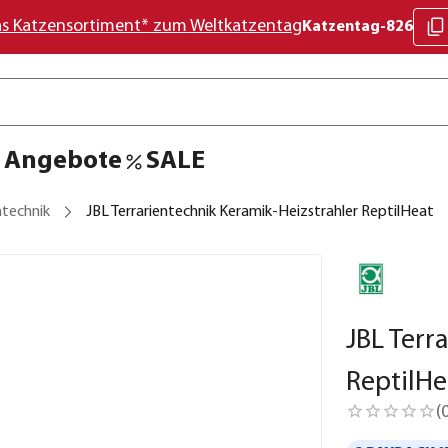
as Katzensortiment* zum Weltkatzentag
Katzentag-826
Angebote
SALE
ntechnik
JBL Terrarientechnik Keramik-Heizstrahler ReptilHeat
JBL Terr
ReptilHe
(