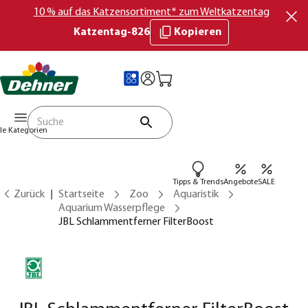
10 % auf das Katzensortiment* zum Weltkatzentag
Katzentag-826
Kopieren
lle Kategorien
Tipps & Trends
Angebote
SALE
Zurück
Startseite
Zoo
Aquaristik
Aquarium Wasserpflege
JBL Schlammentferner FilterBoost