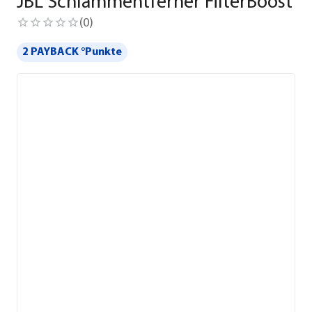
JBL Schlammentferner FilterBoost
(
0
)
2 PAYBACK °Punkte