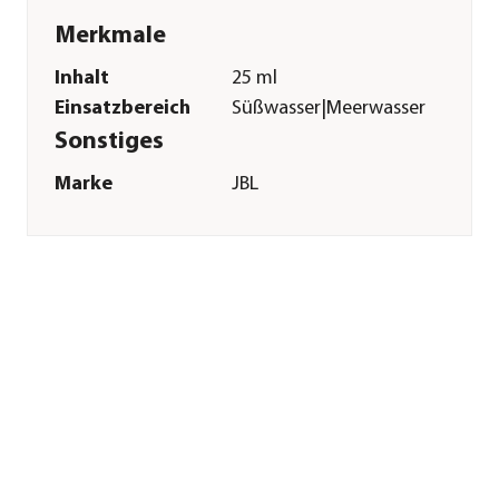
Merkmale
Inhalt
25 ml
Einsatzbereich
Süßwasser|Meerwasser
Sonstiges
Marke
JBL
Tierart
Zierfische
Herstellerangaben
Land
DE
Firma
JBL GmbH & Co. KG
E-Mail
info@jbl.de
Straße
Dieselstraße
Hausnummer
3
Postleitzahl
67141
Stadt
Neuhofen