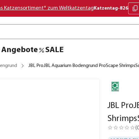
as Katzensortiment* zum Weltkatzentag
Katzentag-826
Angebote
SALE
dengrund
JBL ProJBL Aquarium Bodengrund ProScape ShrimpsSoi
JBL Pro
ShrimpsS
(