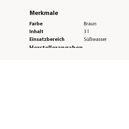
Merkmale
Farbe
Braun
Inhalt
3 l
Einsatzbereich
Süßwasser
Herstellerangaben
Land
DE
Firma
JBL GmbH & Co. KG
E-Mail
info@jbl.de
Straße
Dieselstraße
Hausnummer
3
Postleitzahl
67141
Stadt
Neuhofen