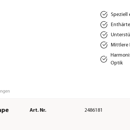
Speziell
Enthärte
Unterstü
Mittlere
Harmonis
Optik
ungen
ape
Art. Nr.
2486181