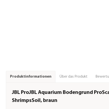
Über das Produkt
Bewert
Produktinformationen
JBL ProJBL Aquarium Bodengrund ProSc
ShrimpsSoil, braun