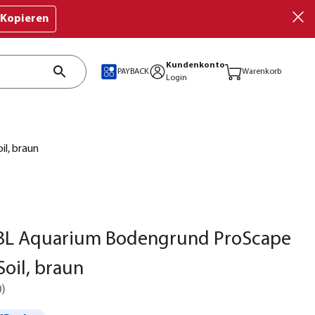
Kopieren
Kundenkonto
PAYBACK
Warenkorb
Login
l, braun
JBL Aquarium Bodengrund ProScape
oil, braun
0
)