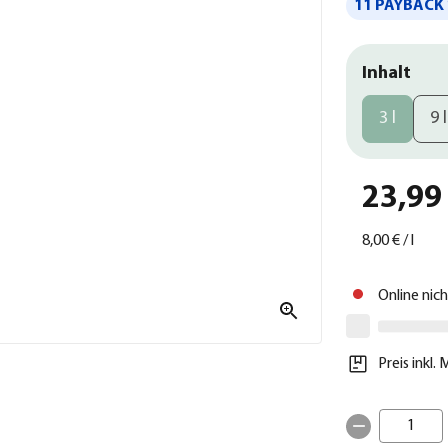
11 PAYBACK 
Inhalt
3 l
9 l
23,99
8,00 €
/
l
Online nic
Preis inkl.
1