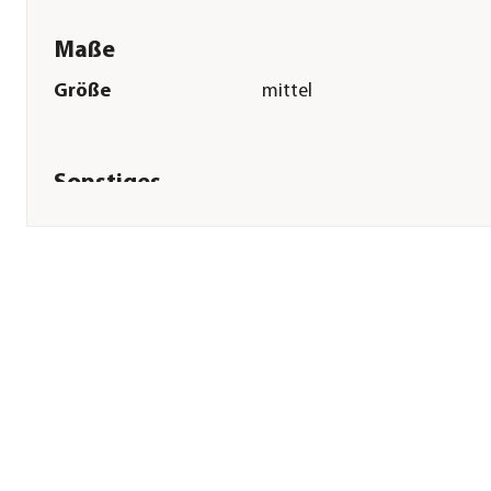
Maße
Größe
mittel
Sonstiges
Marke
JBL
Tierart
Garnelen