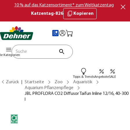
10 % auf das Katzensortiment* zum Weltkatzentag
Katzentag-826
Kopieren
lle Kategorien
Tipps & Trends
Angebote
SALE
Zurück
Startseite
Zoo
Aquaristik
Aquarium Pflanzenpflege
JBL PROFLORA CO2 Diffusor Taifun Inline 12/16, 40-300
l