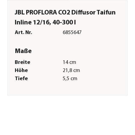
JBL PROFLORA CO2 Diffusor Taifun
Inline 12/16, 40-300 l
Art. Nr.
6855647
Maße
Breite
14 cm
Höhe
21,8 cm
Tiefe
5,5 cm
Gewicht
146 g
Merkmale
Farbe
Schwarz|Weiß|Grau
Materialien
Kunststoff
Einsatzbereich
Süßwasser
Sonstiges