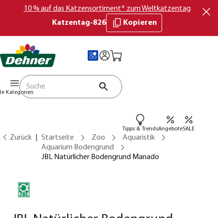
10 % auf das Katzensortiment* zum Weltkatzentag
Katzentag-826
Kopieren
lle Kategorien
Tipps & Trends
Angebote
SALE
Zurück
Startseite
Zoo
Aquaristik
Aquarium Bodengrund
JBL Natürlicher Bodengrund Manado