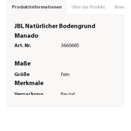
Über das Produkt
Bewert
Produktinformationen
JBL Natürlicher Bodengrund
Manado
Art. Nr.
3660685
Maße
Größe
fein
Merkmale
Verpackung
Beutel
Inhalt
10 l
Einsatzbereich
Süßwasser
Sonstiges
Marke
JBL