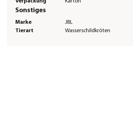
Verpackung
Karton
Sonstiges
Marke
JBL
Tierart
Wasserschildkröten
Herstellerangaben
Land
DE
Firma
JBL GmbH & Co. KG
E-Mail
info@jbl.de
Straße
Dieselstraße
Hausnummer
3
Postleitzahl
67141
Stadt
Neuhofen