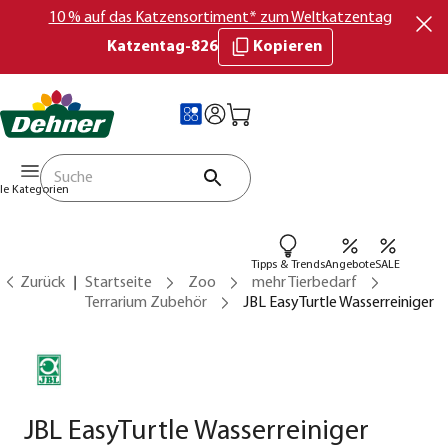
10 % auf das Katzensortiment* zum Weltkatzentag
Katzentag-826
Kopieren
lle Kategorien
Tipps & Trends
Angebote
SALE
Zurück
Startseite
Zoo
mehr Tierbedarf
Terrarium Zubehör
JBL EasyTurtle Wasserreiniger
JBL EasyTurtle Wasserreiniger