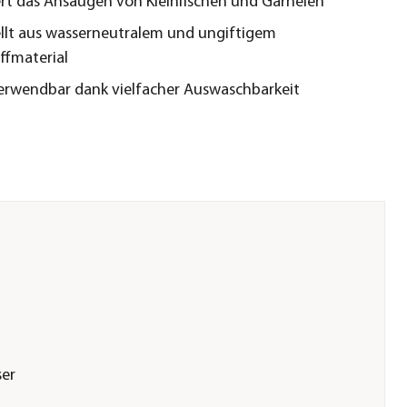
rt das Ansaugen von Kleinfischen und Garnelen
llt aus wasserneutralem und ungiftigem
ffmaterial
rwendbar dank vielfacher Auswaschbarkeit
er