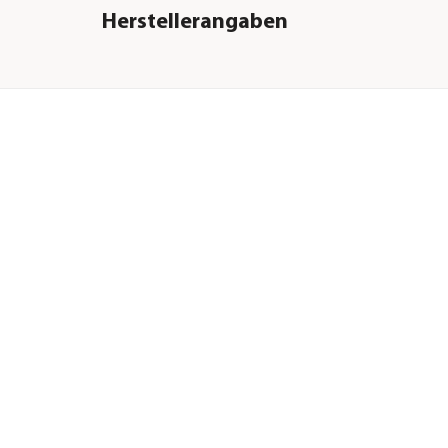
Herstellerangaben
Land
DE
Firma
JBL GmbH & Co. KG
E-Mail
info@jbl.de
Straße
Dieselstraße
Hausnummer
3
Postleitzahl
67141
Stadt
Neuhofen