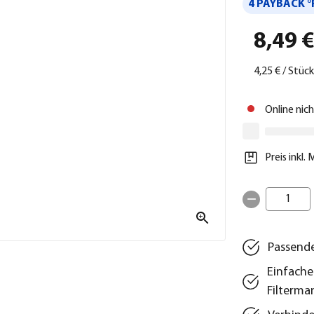
4 PAYBACK °
8,49 
4,25 €
/
Stück
Online nic
Preis inkl.
1
Passender
Einfache
Filterm