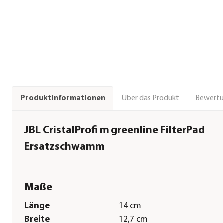
Über das Produkt
Bewert
Produktinformationen
JBL CristalProfi m greenline FilterPad
Ersatzschwamm
Maße
Länge
14 cm
Breite
12,7 cm