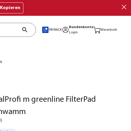
Kopieren
Kundenkonto
PAYBACK
Warenkorb
Login
mm
alProfi m greenline FilterPad
schwamm
0
)