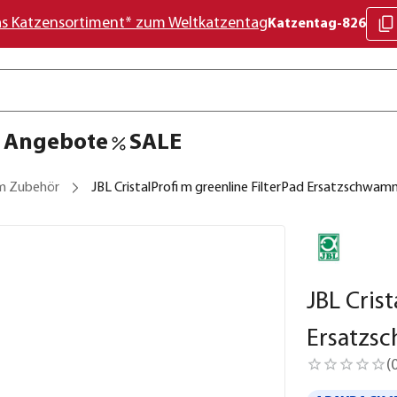
as Katzensortiment* zum Weltkatzentag
Katzentag-826
Angebote
SALE
m Zubehör
JBL CristalProfi m greenline FilterPad Ersatzschwa
JBL Crist
Ersatz
(