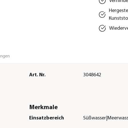
Verhinde
Hergeste
Kunststo
Wiederve
ungen
Art. Nr.
3048642
Merkmale
Einsatzbereich
Süßwasser|Meerwass