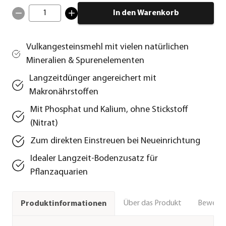
1
In den Warenkorb
Vulkangesteinsmehl mit vielen natürlichen
Mineralien & Spurenelementen
Langzeitdünger angereichert mit
Makronährstoffen
Mit Phosphat und Kalium, ohne Stickstoff
(Nitrat)
Zum direkten Einstreuen bei Neueinrichtung
Idealer Langzeit-Bodenzusatz für
Pflanzaquarien
Über das Produkt
Bewert
Produktinformationen