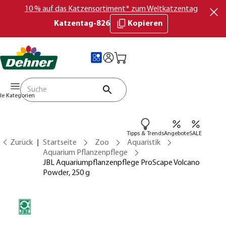
10 % auf das Katzensortiment* zum Weltkatzentag
Katzentag-826
Kopieren
lle Kategorien
Tipps & Trends
Angebote
SALE
Zurück
Startseite
Zoo
Aquaristik
Aquarium Pflanzenpflege
JBL Aquariumpflanzenpflege ProScape Volcano
Powder, 250 g