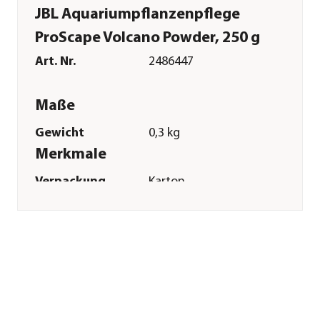
JBL Aquariumpflanzenpflege
ProScape Volcano Powder, 250 g
Art. Nr.
2486447
Maße
Gewicht
0,3 kg
Merkmale
Verpackung
Karton
Einsatzbereich
Süßwasser
Sonstiges
Marke
JBL
Herstellerangaben
Land
DE
Firma
JBL GmbH & Co. KG