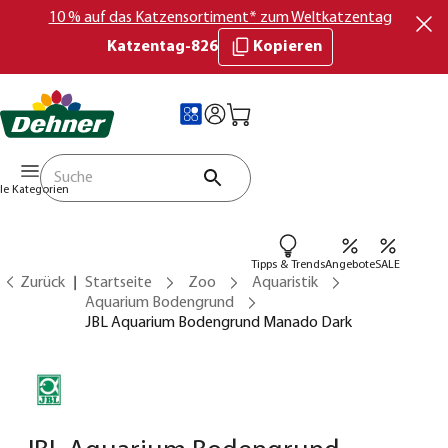
10 % auf das Katzensortiment* zum Weltkatzentag
Katzentag-826
Kopieren
lle Kategorien
Tipps & Trends
Angebote
SALE
Zurück
Startseite
Zoo
Aquaristik
Aquarium Bodengrund
JBL Aquarium Bodengrund Manado Dark