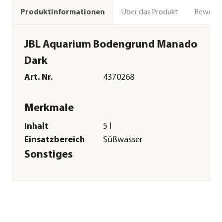
Über das Produkt
Bewert
Produktinformationen
JBL Aquarium Bodengrund Manado
Dark
Art. Nr.
4370268
Merkmale
Inhalt
5 l
Einsatzbereich
Süßwasser
Sonstiges
Marke
JBL
Herstellerangaben
Land
DE
Firma
JBL GmbH & Co. KG