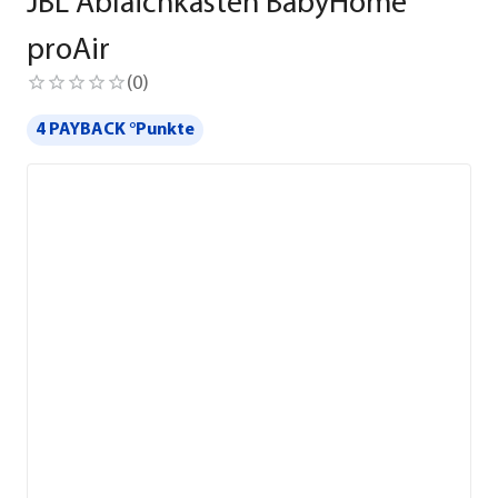
JBL Ablaichkasten BabyHome
proAir
(
0
)
4 PAYBACK °Punkte