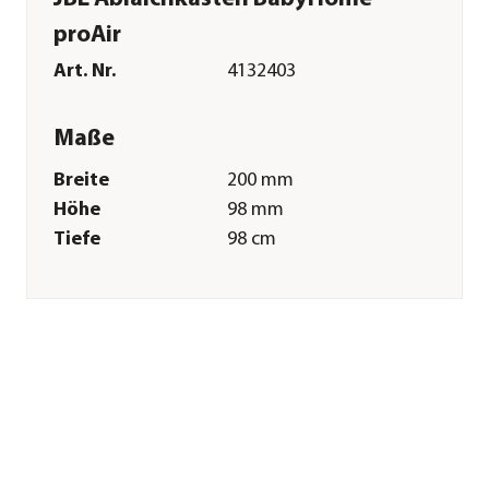
proAir
Art. Nr.
4132403
Maße
Breite
200 mm
Höhe
98 mm
Tiefe
98 cm
Merkmale
Einsatzbereich
Süßwasser|Meerwasser
Sonstiges
Marke
JBL
Herstellerangaben
Land
DE