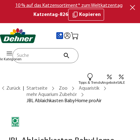
10 % auf das Katzensortiment* zum Weltkatzentag
Katzentag-826
Kopieren
lle Kategorien
Tipps & Trends
Angebote
SALE
Zurück
Startseite
Zoo
Aquaristik
mehr Aquarium Zubehör
JBL Ablaichkasten BabyHome proAir