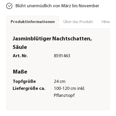
Blüht unermüdlich von März bis November
Über das Produkt
Hinweise
Produktinformationen
Jasminblütiger Nachtschatten,
Säule
Art. Nr.
8591463
Maße
Topfgröße
24 cm
Liefergröße ca.
100-120 cm inkl.
Pflanztopf
Merkmale
Blütezeit
März|April|Mai|Juni|Juli|Augu