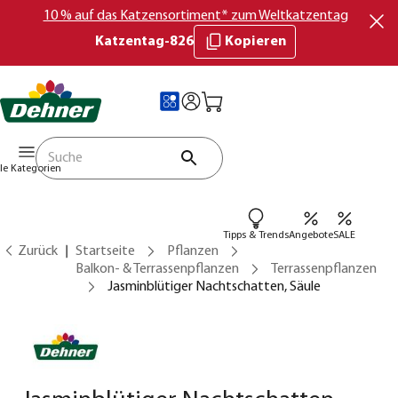
10 % auf das Katzensortiment* zum Weltkatzentag
Katzentag-826
Kopieren
lle Kategorien
Tipps & Trends
Angebote
SALE
Zurück
Startseite
Pflanzen
Balkon- & Terrassenpflanzen
Terrassenpflanzen
Jasminblütiger Nachtschatten, Säule