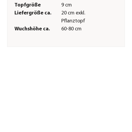
Topfgröße
9 cm
Liefergröße ca.
20 cm exkl.
Pflanztopf
Wuchshöhe ca.
60-80 cm
Merkmale
Farbe
Gelb|Lila|Dunkelblau
Blütezeit
Juli|August
Wuchsform
aufrecht
Besonderheiten
Blütenschmuck
Lebenszyklus
mehrjährig
Pflege
Standort
sonnig
Bodenbeschaffenheit
feucht|nährstoffreich|lehmig|s
Teichzone
Zone 1: Uferzone
Winterhart
Ja