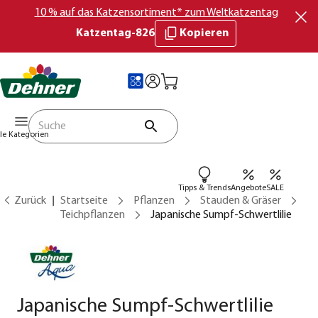
10 % auf das Katzensortiment* zum Weltkatzentag
Katzentag-826
Kopieren
lle Kategorien
Tipps & Trends
Angebote
SALE
Zurück
Startseite
Pflanzen
Stauden & Gräser
Teichpflanzen
Japanische Sumpf-Schwertlilie
Japanische Sumpf-Schwertlilie