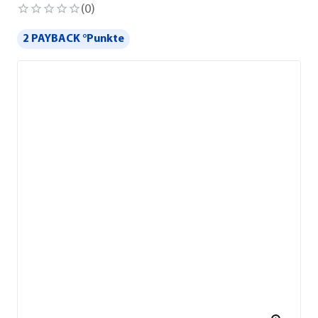
(
0
)
2 PAYBACK °Punkte