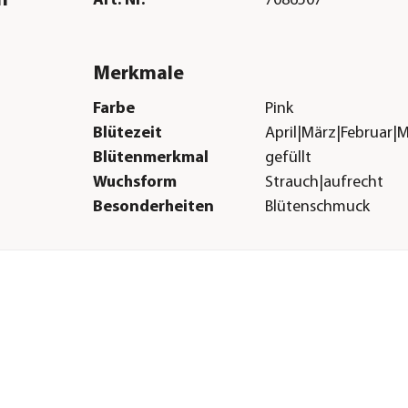
n
Art. Nr.
7086507
Merkmale
Farbe
Pink
Blütezeit
April|März|Februar|M
Blütenmerkmal
gefüllt
Wuchsform
Strauch|aufrecht
Besonderheiten
Blütenschmuck
Lebenszyklus
mehrjährig
Sonstiges
Marke
Dehner
Qualität
Markenqualität