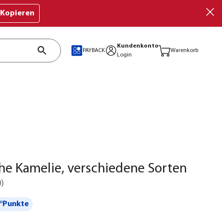
Kopieren
Kundenkonto
PAYBACK
Warenkorb
Login
he Kamelie, verschiedene Sorten
0
)
°Punkte