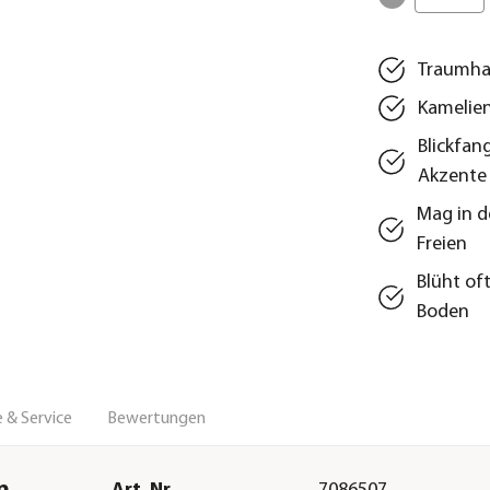
Traumhaf
Kamelie
Blickfan
Akzente
Mag in d
Freien
Blüht of
Boden
 & Service
Bewertungen