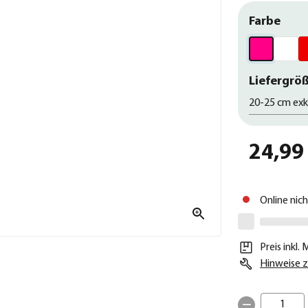
Farbe
Liefergröß
20-25 cm exk
24,99
Online nic
Preis inkl.
Hinweise z
1