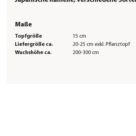
Japanische Kamelie, verschiedene Sorte
Maße
Topfgröße
15 cm
Liefergröße ca.
20-25 cm exkl. Pflanztopf
Wuchshöhe ca.
200-300 cm
Pflege
Standort
halbschattig|kühl|hell
Bodenbeschaffenheit
humos|durchlässig|sauer
Winterhart
bis -5 Grad
Düngung
bei Neupflanzung sowie im
Sommer