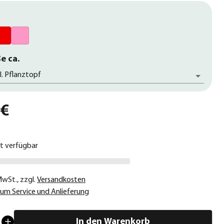
e ca.
l. Pflanztopf
 €
ht verfügbar
 MwSt.
,
zzgl.
Versandkosten
um Service und Anlieferung
In den Warenkorb