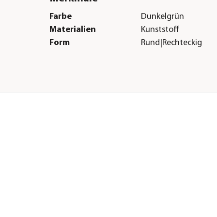
Farbe
Dunkelgrün
Materialien
Kunststoff
Form
Rund|Rechteckig
Herstellerangaben
Land
ES
Firma
ICS SPA
E-Mail
imeloni@ics-spa.it
Straße
Via Maura Ponti snc
Postleitzahl
27010
Stadt
Copiano