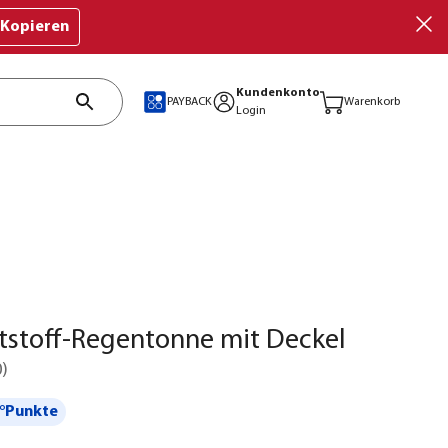
Kopieren
Kundenkonto
PAYBACK
Warenkorb
Login
tstoff-Regentonne mit Deckel
0
)
°Punkte