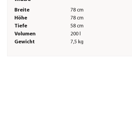
Breite
78 cm
Höhe
78 cm
Tiefe
58 cm
Volumen
200 l
Gewicht
7,5 kg
Sonstiges
Marke
ICS