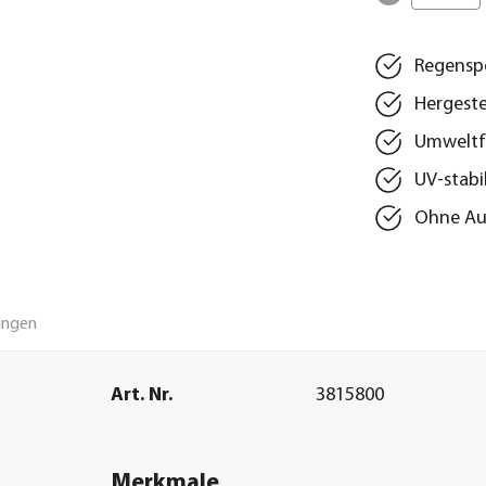
Regenspe
Hergeste
Umweltfr
UV-stabi
Ohne Au
ungen
Art. Nr.
3815800
Merkmale