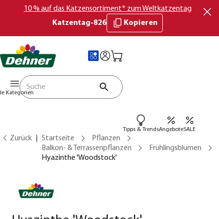
10 % auf das Katzensortiment* zum Weltkatzentag
Katzentag-826
Kopieren
lle Kategorien
Tipps & Trends
Angebote
SALE
Zurück
Startseite
Pflanzen
Balkon- & Terrassenpflanzen
Frühlingsblumen
Hyazinthe 'Woodstock'