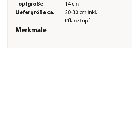
Topfgröße
14 cm
Liefergröße ca.
20-30 cm inkl.
Pflanztopf
Merkmale
Farbe
Pink|Lila
Blütezeit
April
Besonderheiten
Blütenschmuck
Lebenszyklus
mehrjährig
Pflege
Standort
hell|sonnig|halbschattig|schatt
Gießempfehlung
Mäßig
Sonstiges
Marke
Dehner
Qualität
Premiumqualität
Pflanzen