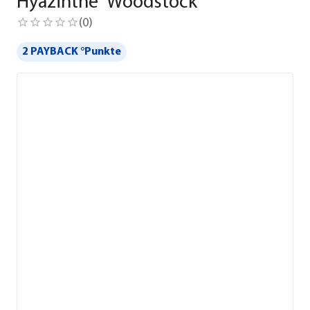
Hyazinthe 'Woodstock'
(
0
)
2 PAYBACK °Punkte