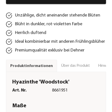
Unzählige, dicht aneinander stehende Blüten
Blüht in dunkler, rot-violetten Farbe
Herrlich duftend
Ideal kombinierbar mit anderen Frühlingsblüher
Premiumqualität exklusiv bei Dehner
Über das Produkt
Hinweise
Produktinformationen
Hyazinthe 'Woodstock'
Art. Nr.
8661951
Maße