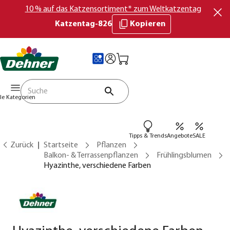
10 % auf das Katzensortiment* zum Weltkatzentag
Katzentag-826
Kopieren
lle Kategorien
Tipps & Trends
Angebote
SALE
Zurück
Startseite
Pflanzen
Balkon- & Terrassenpflanzen
Frühlingsblumen
Hyazinthe, verschiedene Farben