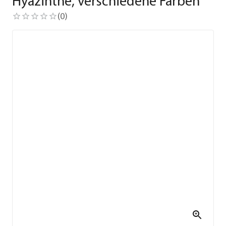
Hyazinthe, verschiedene Farben
(
0
)