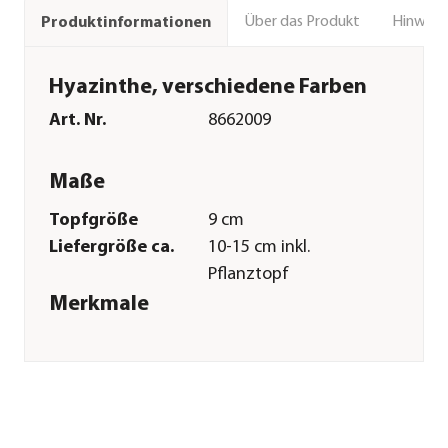
Über das Produkt
Hinweise
Produktinformationen
Hyazinthe, verschiedene Farben
Art. Nr.
8662009
Maße
Topfgröße
9 cm
Liefergröße ca.
10-15 cm inkl.
Pflanztopf
Merkmale
Farbe
Rosa|Pink|Gelb|Dunkelblau|Lila
Blütezeit
März|April|Mai
Wuchsform
aufrecht|kompakt
Besonderheiten
Blütenschmuck