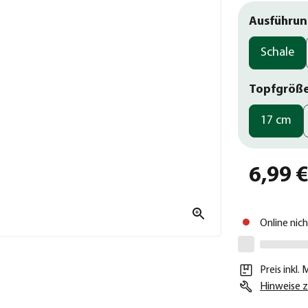
Ausführu
Schale
Topfgröß
17 cm
6,99 
Online nic
Preis inkl.
Hinweise z