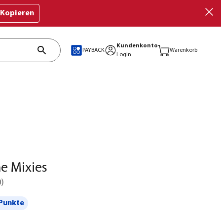
Kopieren
Kundenkonto
PAYBACK
Warenkorb
Login
e Mixies
0
)
Punkte