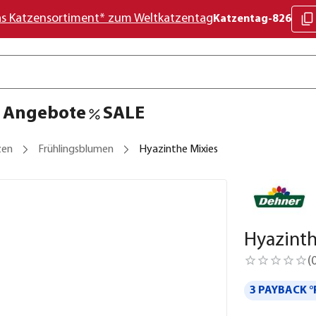
as Katzensortiment* zum Weltkatzentag
Katzentag-826
Angebote
SALE
zen
Frühlingsblumen
Hyazinthe Mixies
Hyazinth
(
3 PAYBACK °