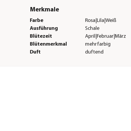
Merkmale
Farbe
Rosa|Lila|Weiß
Ausführung
Schale
Blütezeit
April|Februar|März
Blütenmerkmal
mehrfarbig
Duft
duftend
Wuchsform
aufrecht
Besonderheiten
Mix-Bepflanzung
Lebenszyklus
mehrjährig
Sonstiges
Marke
Dehner
Qualität
Markenqualität
Warnhinweis
Schwach giftig