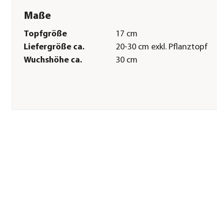
Maße
Topfgröße
17 cm
Liefergröße ca.
20-30 cm exkl. Pflanztopf
Wuchshöhe ca.
30 cm
Pflege
Standort
sonnig|halbschattig
Winterhart
Ja
Herstellerangaben