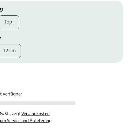
ng
Topf
e
12 cm
€
ht verfügbar
 MwSt.
,
zzgl.
Versandkosten
um Service und Anlieferung