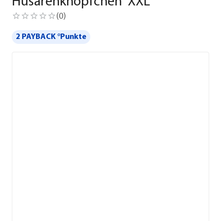
Husarenknöpfchen 'XXL'
(
0
)
2 PAYBACK °Punkte