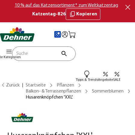
10 % auf das Katzensortiment* zum Weltkatzentag
Katzentag-826
Kopieren
lle Kategorien
Tipps & Trends
Angebote
SALE
Zurück
Startseite
Pflanzen
Balkon- & Terrassenpflanzen
Sommerblumen
Husarenknöpfchen 'XXL'