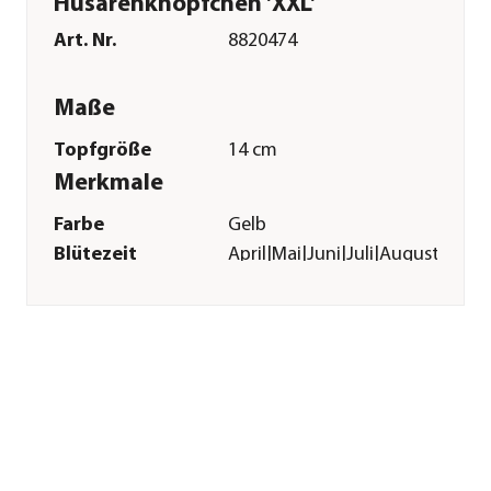
Husarenknöpfchen 'XXL'
Art. Nr.
8820474
Maße
Topfgröße
14 cm
Merkmale
Farbe
Gelb
Blütezeit
April|Mai|Juni|Juli|August|Sep
Wuchsform
kompakt
Besonderheiten
Blütenschmuck
Lebenszyklus
einjährig
Einsatzbereich
Balkonbepflanzung|Beetbepfl
Pflege
Standort
hell|sonnig|halbschattig
Winterhart
frostempfindlich