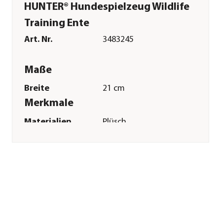
HUNTER® Hundespielzeug Wildlife
Training Ente
Art. Nr.
3483245
Maße
Breite
21 cm
Merkmale
Materialien
Plüsch
Sonstiges
Marke
HUNTER®
Tierart
Hunde
Herstellerangaben
Land
DE
Firma
HUNTER