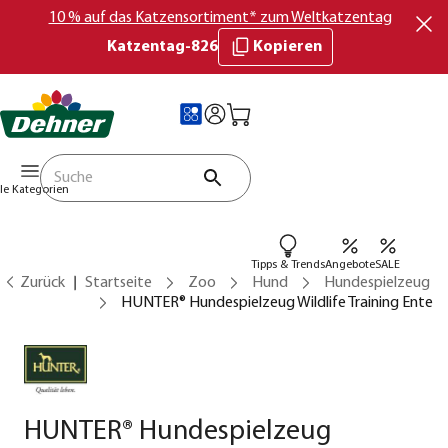
10 % auf das Katzensortiment* zum Weltkatzentag
Katzentag-826
Kopieren
lle Kategorien
Tipps & Trends
Angebote
SALE
Zurück
Startseite
Zoo
Hund
Hundespielzeug
HUNTER® Hundespielzeug Wildlife Training Ente
HUNTER® Hundespielzeug