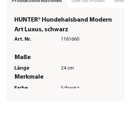
Über das Produkt
Bewert
Produktinformationen
HUNTER® Hundehalsband Modern
Art Luxus, schwarz
Art. Nr.
1161660
Maße
Länge
24 cm
Merkmale
Farbe
Schwarz
Materialien
Kunstleder
Sonstiges
Marke
HUNTER®
Tierart
Hunde