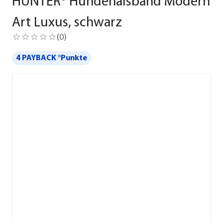
HUNTER® Hundehalsband Modern
Art Luxus, schwarz
(
0
)
4 PAYBACK °Punkte