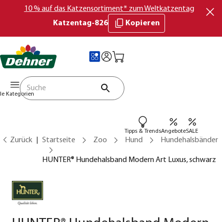
10 % auf das Katzensortiment* zum Weltkatzentag
Katzentag-826
Kopieren
lle Kategorien
Tipps & Trends
Angebote
SALE
Zurück
Startseite
Zoo
Hund
Hundehalsbänder
HUNTER® Hundehalsband Modern Art Luxus, schwarz