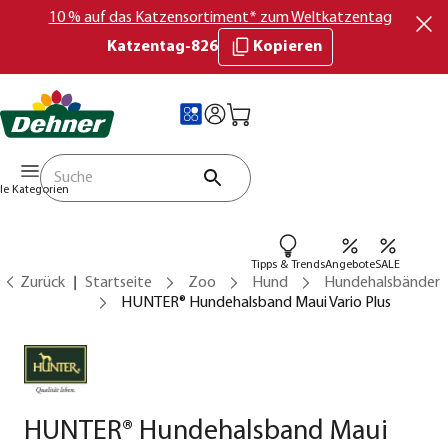
10 % auf das Katzensortiment* zum Weltkatzentag
Katzentag-826
Kopieren
lle Kategorien
Tipps & Trends
Angebote
SALE
Zurück
Startseite
Zoo
Hund
Hundehalsbänder
HUNTER® Hundehalsband Maui Vario Plus
HUNTER® Hundehalsband Maui