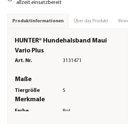
allzeit einsatzbereit
Über das Produkt
Bewert
Produktinformationen
HUNTER® Hundehalsband Maui
Vario Plus
Art. Nr.
3131471
Maße
Tiergröße
S
Merkmale
Farbe
Rot
Materialien
Polyester
Sonstiges