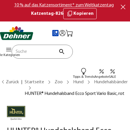
10 % auf das Katzensortiment* zum Weltkatzentag
Katzentag-826
Kopieren
lle Kategorien
Tipps & Trends
Angebote
SALE
Zurück
Startseite
Zoo
Hund
Hundehalsbänder
HUNTER® Hundehalsband Ecco Sport Vario Basic, rot