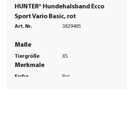
HUNTER® Hundehalsband Ecco
Sport Vario Basic, rot
Art. Nr.
3829405
Maße
Tiergröße
XS
Merkmale
Farbe
Rot
Materialien
Nylon
Sonstiges
Marke
HUNTER®
Tierart
Hunde
Herstellerangaben
Land
DE