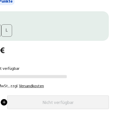
Punkte
L
 €
ht verfügbar
 MwSt.
,
zzgl.
Versandkosten
Nicht verfügbar