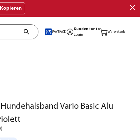
Kopieren
Kundenkonto
PAYBACK
Warenkorb
Login
Hundehalsband Vario Basic Alu
iolett
0
)