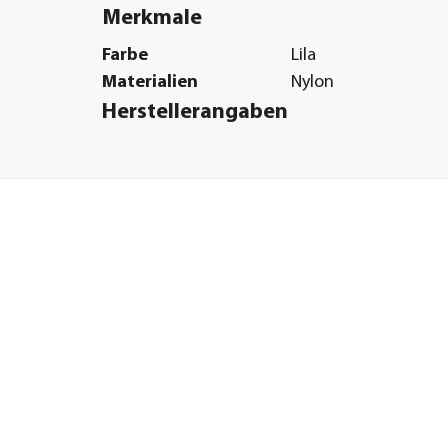
Merkmale
Farbe
Lila
Materialien
Nylon
Herstellerangaben
Land
DE
Firma
HUNTER Internation
E-Mail
info@hunter.de
Straße
Mittelbreede
Hausnummer
5
Postleitzahl
33719
Stadt
Bilefeld