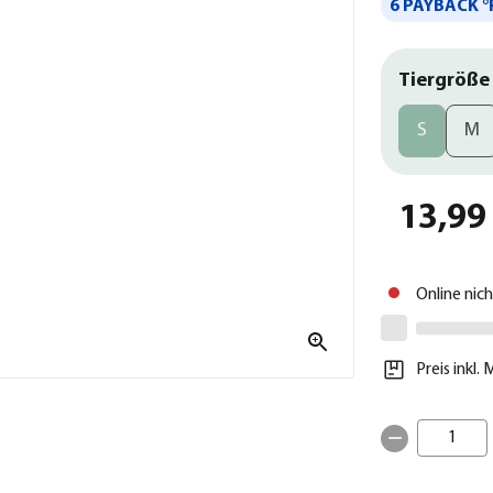
6 PAYBACK °
Tiergröße
S
M
13,99
Online nic
Preis inkl.
1