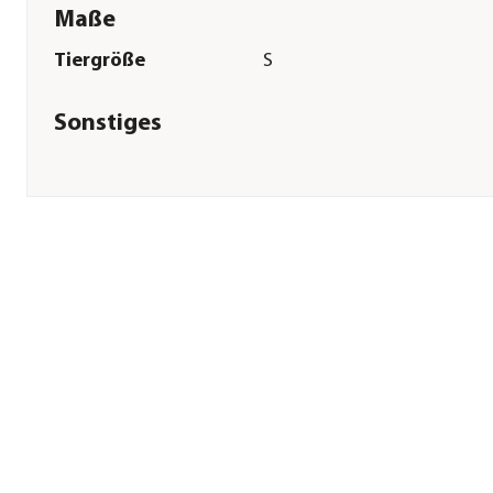
Maße
Tiergröße
S
Sonstiges
Marke
HUNTER®
Tierart
Hunde