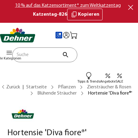
10 % auf das Katzensortiment* zum Weltkatzentag
Katzentag-826
Kopieren
lle Kategorien
Tipps & Trends
Angebote
SALE
Zurück
Startseite
Pflanzen
Ziersträucher & Rosen
Blühende Sträucher
Hortensie 'Diva fiore®'
Hortensie 'Diva fiore®'