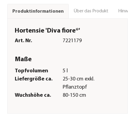
Über das Produkt
Hinweise
Produktinformationen
Hortensie 'Diva fiore®'
Art. Nr.
7221179
Maße
Topfvolumen
5 l
Liefergröße ca.
25-30 cm exkl.
Pflanztopf
Wuchshöhe ca.
80-150 cm
Merkmale
Farbe
Rosa
Blütezeit
Juni|Juli|August|September|O
Wuchsform
kompakt