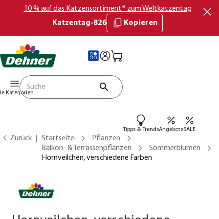
10 % auf das Katzensortiment* zum Weltkatzentag
Katzentag-826
Kopieren
lle Kategorien
Tipps & Trends
Angebote
SALE
Zurück
Startseite
Pflanzen
Balkon- & Terrassenpflanzen
Sommerblumen
Hornveilchen, verschiedene Farben