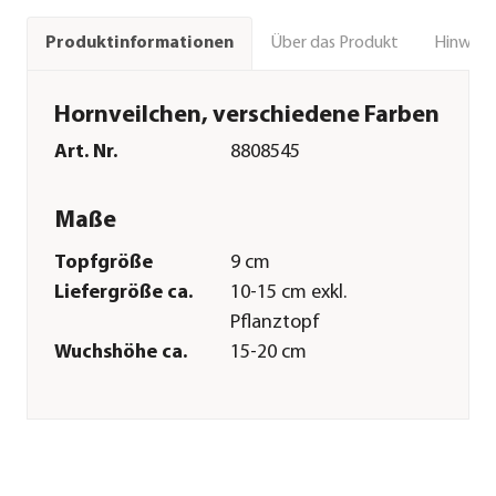
Über das Produkt
Hinweise
Produktinformationen
Hornveilchen, verschiedene Farben
Art. Nr.
8808545
Maße
Topfgröße
9 cm
Liefergröße ca.
10-15 cm exkl.
Pflanztopf
Wuchshöhe ca.
15-20 cm
Merkmale
Farbe
Bunt
Blütezeit
Januar|Februar|März|April|Mai
Blütenmerkmal
mehrfarbig