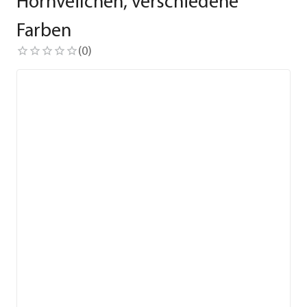
Hornveilchen, verschiedene
Farben
(
0
)