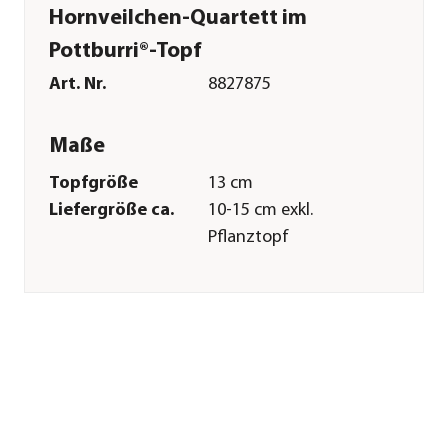
Hornveilchen-Quartett im
Pottburri®-Topf
Art. Nr.
8827875
Maße
Topfgröße
13 cm
Liefergröße ca.
10-15 cm exkl.
Pflanztopf
Wuchshöhe ca.
15-20 cm
Merkmale
Farbe
Weiß|Gelb|Rot|Lila
Blütezeit
Januar|Februar|März|April|Mai
Blütenmerkmal
mehrfarbig
Wuchsform
aufrecht|kompakt
Besonderheiten
Blütenschmuck