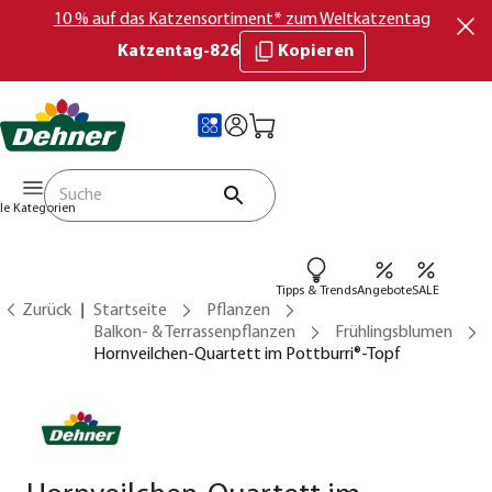
10 % auf das Katzensortiment* zum Weltkatzentag
Katzentag-826
Kopieren
lle Kategorien
Tipps & Trends
Angebote
SALE
Zurück
Startseite
Pflanzen
Balkon- & Terrassenpflanzen
Frühlingsblumen
Hornveilchen-Quartett im Pottburri®-Topf