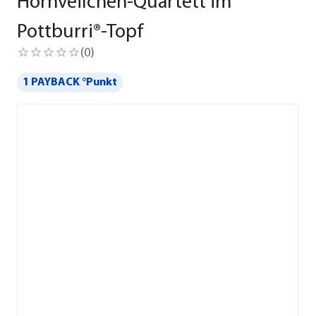
Hornveilchen-Quartett im
Pottburri®-Topf
(
0
)
1 PAYBACK °Punkt