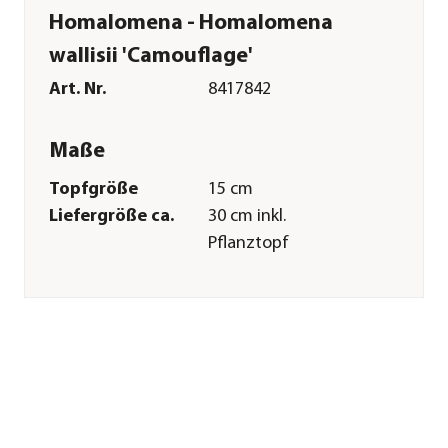
Homalomena - Homalomena
wallisii 'Camouflage'
Art. Nr.
8417842
Maße
Topfgröße
15 cm
Liefergröße ca.
30 cm inkl.
Pflanztopf
Merkmale
Farbe
Hellgrün|Dunkelgrün
Wuchsform
aufrecht
Besonderheiten
außergewöhnliche
Blattzeichnung|luftreinigend
Pflege