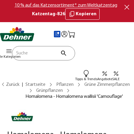
10 % auf das Katzensortiment* zum Weltkatzentag
Katzentag-826
Kopieren
lle Kategorien
Tipps & Trends
Angebote
SALE
Zurück
Startseite
Pflanzen
Grüne Zimmerpflanzen
Grünpflanzen
Homalomena - Homalomena wallisii 'Camouflage'