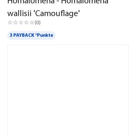
Homalomena - Homalomena
wallisii 'Camouflage'
(
0
)
3 PAYBACK °Punkte