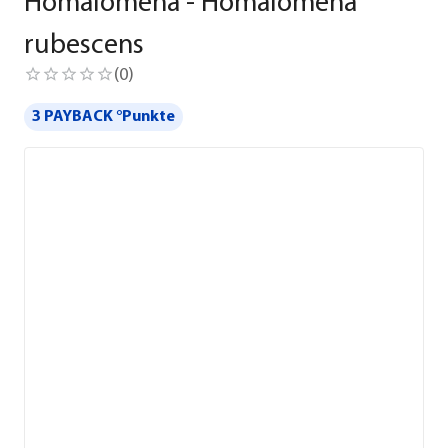
Homalomena - Homalomena
rubescens
(
0
)
3 PAYBACK °Punkte