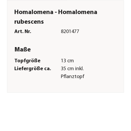
Homalomena - Homalomena
rubescens
Art. Nr.
8201477
Maße
Topfgröße
13 cm
Liefergröße ca.
35 cm inkl.
Pflanztopf
Merkmale
Farbe
Grün
Wuchsform
aufrecht|
überhängend
Besonderheiten
luftreinigend
Pflege