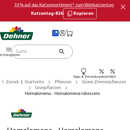
10 % auf das Katzensortiment* zum Weltkatzentag
Katzentag-826
Kopieren
lle Kategorien
Tipps & Trends
Angebote
SALE
Zurück
Startseite
Pflanzen
Grüne Zimmerpflanzen
Grünpflanzen
Homalomena - Homalomena rubescens