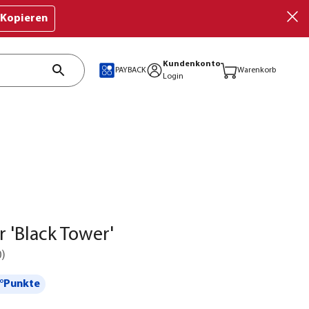
Kopieren
Kundenkonto
PAYBACK
Warenkorb
Login
 'Black Tower'
0
)
°Punkte