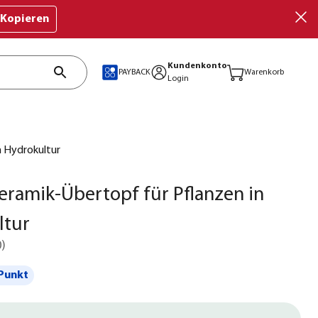
Kopieren
Kundenkonto
PAYBACK
Warenkorb
Login
n Hydrokultur
eramik-Übertopf für Pflanzen in
ltur
0
)
Punkt