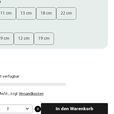
e
11 cm
13 cm
18 cm
22 cm
9 cm
12 cm
19 cm
€
ht verfügbar
 MwSt.
,
zzgl.
Versandkosten
In den Warenkorb
3