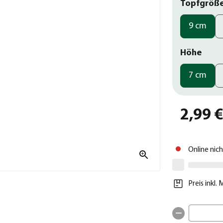
Topfgröß
9 cm
Höhe
7 cm
2,99 
Online nic
Preis inkl.