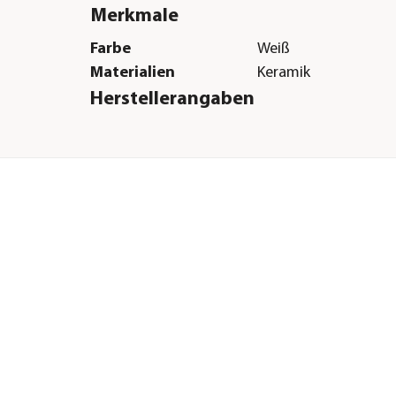
Merkmale
Farbe
Weiß
Materialien
Keramik
Herstellerangaben
Land
DE
Firma
Dehner Gartencent
Co. KG
E-Mail
service@dehner.de
Straße
Donauwörther Str.
Hausnummer
3-5
Postleitzahl
86641
Stadt
Rain