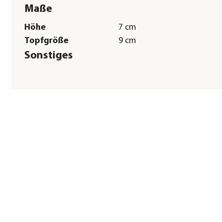
Maße
Höhe
7 cm
Topfgröße
9 cm
Sonstiges
Marke
Hörter