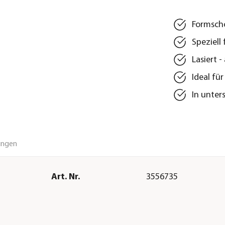
Formsch
Speziell
Lasiert 
Ideal fü
In unter
ungen
Art. Nr.
3556735