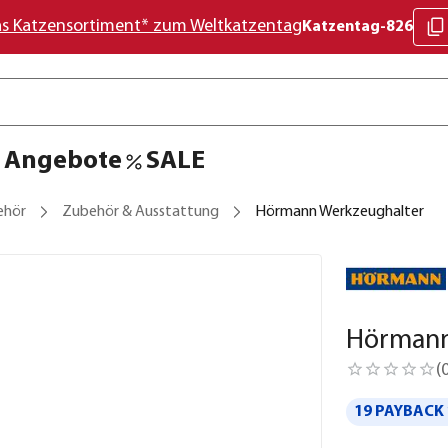
as Katzensortiment* zum Weltkatzentag
Katzentag-826
Angebote
SALE
ehör
Zubehör & Ausstattung
Hörmann Werkzeughalter
Hörmann
(
19 PAYBACK 