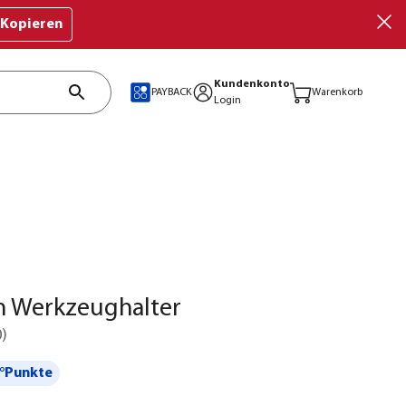
Kopieren
Kundenkonto
PAYBACK
Warenkorb
Login
 Werkzeughalter
0
)
°Punkte