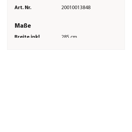
Art. Nr.
20010013848
Maße
Breite inkl.
285 cm
Dachüberstand
Höhe
227 cm
Tiefe inkl.
237 cm
Dachüberstand
Gewicht
185 kg
Innenmaß Breite
260 cm
Innenmaß Höhe
219 cm
Innenmaß Tiefe
212 cm
Breite Sockelmaß
262 cm
Tiefe Sockelmaß
214 cm
Grundfläche
5,46 m²