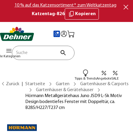
10 % auf das Katzensortiment* zum Weltkatzentag
Katzentag-826
Kopieren
lle Kategorien
Tipps & Trends
Angebote
SALE
Zurück
Startseite
Garten
Gartenhäuser & Carports
Gartenhäuser & Gerätehäuser
Hörmann Metallgerätehaus Juno JSD9 L-Sk Motiv
Design bodentiefes Fenster mit Doppeltür, ca.
B285/H227/T237 cm