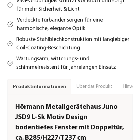
VSG-Verbundglas schützt vor Bruch und sorgt
für mehr Sicherheit & Licht
Verdeckte Türbänder sorgen für eine
harmonische, elegante Optik
Robuste Stahlblechkonstruktion mit langlebiger
Coil-Coating-Beschichtung
Wartungsarm, witterungs- und
schimmelresistent für jahrelangen Einsatz
Über das Produkt
Hinweise
Produktinformationen
Hörmann Metallgerätehaus Juno
JSD9 L-Sk Motiv Design
bodentiefes Fenster mit Doppeltür,
ca. B285/H227/T237 cm