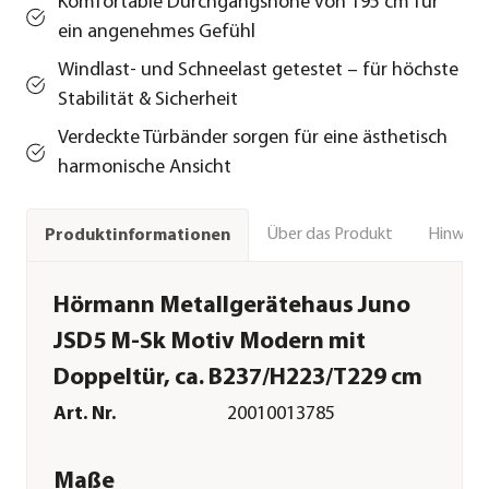
Komfortable Durchgangshöhe von 195 cm für
ein angenehmes Gefühl
Windlast- und Schneelast getestet – für höchste
Stabilität & Sicherheit
Verdeckte Türbänder sorgen für eine ästhetisch
harmonische Ansicht
Über das Produkt
Hinweise
Produktinformationen
Hörmann Metallgerätehaus Juno
JSD5 M-Sk Motiv Modern mit
Doppeltür, ca. B237/H223/T229 cm
Art. Nr.
20010013785
Maße