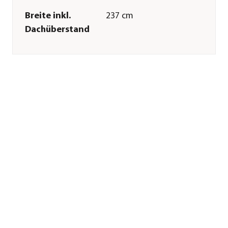
Breite inkl.
237 cm
Dachüberstand
Höhe
223 cm
Tiefe inkl.
229 cm
Dachüberstand
Gewicht
164 kg
Innenmaß Breite
212 cm
Innenmaß Höhe
219 cm
Innenmaß Tiefe
212 cm
Breite Sockelmaß
214 cm
Tiefe Sockelmaß
214 cm
Grundfläche
4,41 m²
Firsthöhe
223 cm
Dachüberstand
12 cm
Türhöhe
199 cm
Türbreite
142 cm