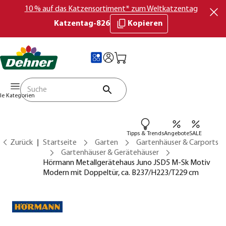
10 % auf das Katzensortiment* zum Weltkatzentag
Katzentag-826
Kopieren
lle Kategorien
Tipps & Trends
Angebote
SALE
Zurück
Startseite
Garten
Gartenhäuser & Carports
Gartenhäuser & Gerätehäuser
Hörmann Metallgerätehaus Juno JSD5 M-Sk Motiv
Modern mit Doppeltür, ca. B237/H223/T229 cm