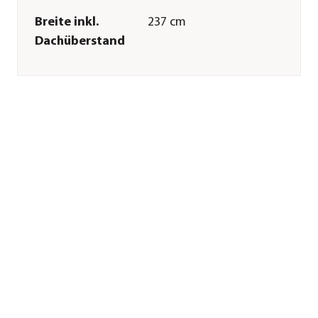
Breite inkl.
237 cm
Dachüberstand
Höhe
223 cm
Tiefe inkl.
229 cm
Dachüberstand
Gewicht
164 kg
Innenmaß Breite
212 cm
Innenmaß Höhe
219 cm
Innenmaß Tiefe
212 cm
Breite Sockelmaß
214 cm
Tiefe Sockelmaß
214 cm
Grundfläche
4,41 m²
Firsthöhe
223 cm
Dachüberstand
12 cm
Türhöhe
199 cm
Türbreite
142 cm