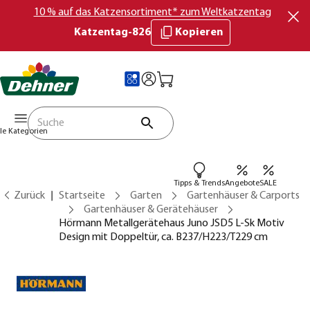
10 % auf das Katzensortiment* zum Weltkatzentag
Katzentag-826
Kopieren
lle Kategorien
Tipps & Trends
Angebote
SALE
Zurück
Startseite
Garten
Gartenhäuser & Carports
Gartenhäuser & Gerätehäuser
Hörmann Metallgerätehaus Juno JSD5 L-Sk Motiv
Design mit Doppeltür, ca. B237/H223/T229 cm