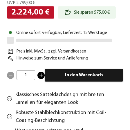
UVP
2.799,00 €
2.224,00 €
Sie sparen 575,00 €
Online sofort verfügbar, Lieferzeit: 15 Werktage
Preis inkl. MwSt.
,
zzgl.
Versandkosten
Hinweise zum Service und Anlieferung
1
In den Warenkorb
Klassisches Satteldachdesign mit breiten
Lamellen für eleganten Look
Robuste Stahlblechkonstruktion mit Coil-
Coating-Beschichtung