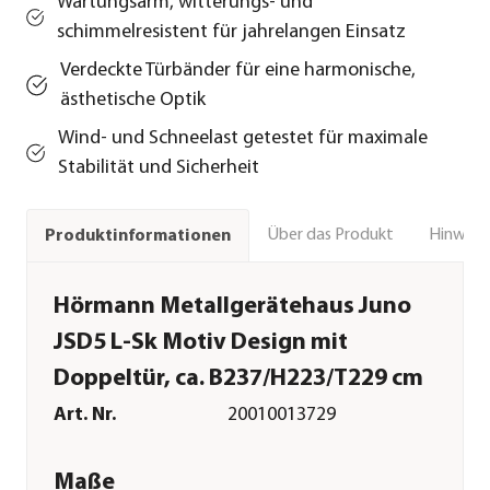
Wartungsarm, witterungs- und
schimmelresistent für jahrelangen Einsatz
Verdeckte Türbänder für eine harmonische,
ästhetische Optik
Wind- und Schneelast getestet für maximale
Stabilität und Sicherheit
Über das Produkt
Hinweise
Produktinformationen
Hörmann Metallgerätehaus Juno
JSD5 L-Sk Motiv Design mit
Doppeltür, ca. B237/H223/T229 cm
Art. Nr.
20010013729
Maße