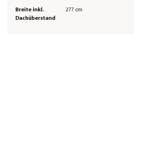
Breite inkl.
277 cm
Dachüberstand
Tiefe inkl.
214 cm
Dachüberstand
Gewicht
196 kg
Innenmaß Breite
253 cm
Innenmaß Höhe
205 cm
Innenmaß Tiefe
157 cm
Breite Sockelmaß
262 cm
Tiefe Sockelmaß
166 cm
Grundfläche
4,35 m²
Firsthöhe
224 cm
Dachüberstand
38 cm
Türhöhe
199 cm
Wandstärke
0,5 mm
Merkmale