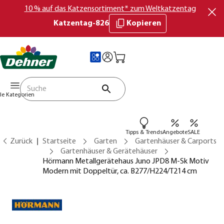
10 % auf das Katzensortiment* zum Weltkatzentag
Katzentag-826
Kopieren
lle Kategorien
Tipps & Trends
Angebote
SALE
Zurück
Startseite
Garten
Gartenhäuser & Carports
Gartenhäuser & Gerätehäuser
Hörmann Metallgerätehaus Juno JPD8 M-Sk Motiv
Modern mit Doppeltür, ca. B277/H224/T214 cm