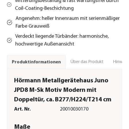
Witterungsbeständig & fast wartungsfrei durch
Coil‑Coating‑Beschichtung
Angenehm: heller Innenraum mit serienmäßiger
Farbe Grauweiß
Verdeckt liegende Türbänder: harmonische,
hochwertige Außenansicht
Über das Produkt
Hinweise
Produktinformationen
Hörmann Metallgerätehaus Juno
JPD8 M-Sk Motiv Modern mit
Doppeltür, ca. B277/H224/T214 cm
Art. Nr.
20010030170
Maße