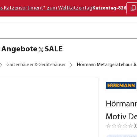
as Katzensortiment* zum Weltkatzentag
Katzentag-826
Angebote
SALE
Gartenhäuser & Gerätehäuser
Hörmann Metallgerätehaus Ju
Hörmann
Motiv De
(