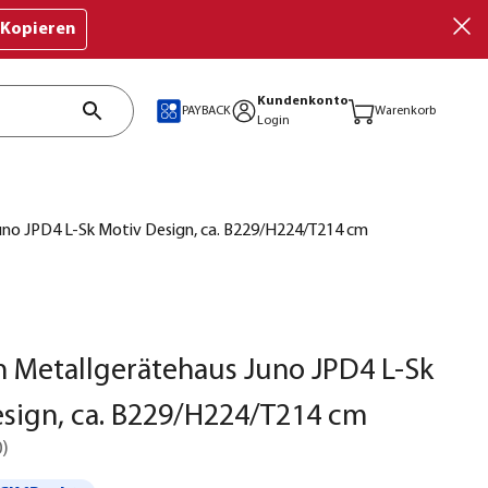
Kopieren
Kundenkonto
PAYBACK
Warenkorb
Login
no JPD4 L-Sk Motiv Design, ca. B229/H224/T214 cm
 Metallgerätehaus Juno JPD4 L-Sk
sign, ca. B229/H224/T214 cm
0
)