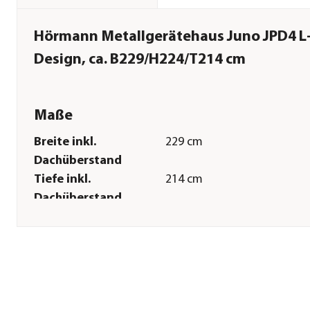
Hörmann Metallgerätehaus Juno JPD4 L
Design, ca. B229/H224/T214 cm
Maße
Breite inkl.
229 cm
Dachüberstand
Tiefe inkl.
214 cm
Dachüberstand
Gewicht
168 kg
Innenmaß Breite
205 cm
Innenmaß Höhe
205 cm
Innenmaß Tiefe
157 cm
Breite Sockelmaß
214 cm