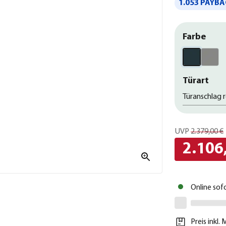
1.053 PAYBA
Farbe
Türart
Türanschlag 
UVP
2.379,00 €
2.106
Online sof
Preis inkl.