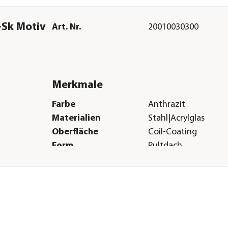
-Sk Motiv
Art. Nr.
20010030300
Merkmale
Farbe
Anthrazit
Materialien
Stahl|Acrylglas
Oberfläche
Coil-Coating
Form
Pultdach
Verglasungsart
Acrylglas
Türart
Türanschlag rechts
Boden
Ohne Boden