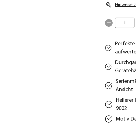
Hinweise z
1
Perfekte
aufwerte
Durchgan
Geräteh
Serienmä
Ansicht
Hellerer
9002
Motiv De