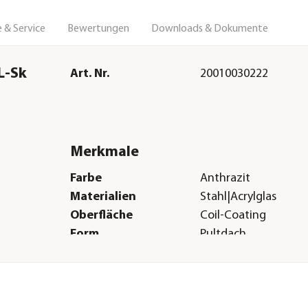
 & Service
Bewertungen
Downloads & Dokumente
L-Sk
Art. Nr.
20010030222
Merkmale
Farbe
Anthrazit
Materialien
Stahl|Acrylglas
Oberfläche
Coil-Coating
Form
Pultdach
Verglasungsart
Acrylglas
Türart
Türanschlag rechts
Boden
Ohne Boden