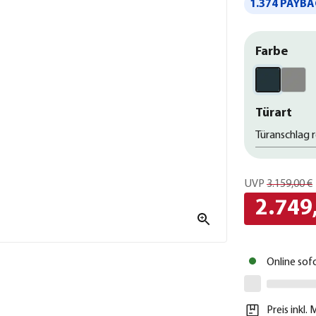
1.374 PAYBA
Farbe
Türart
Türanschlag 
UVP
3.159,00 €
2.749
Online sof
Preis inkl.