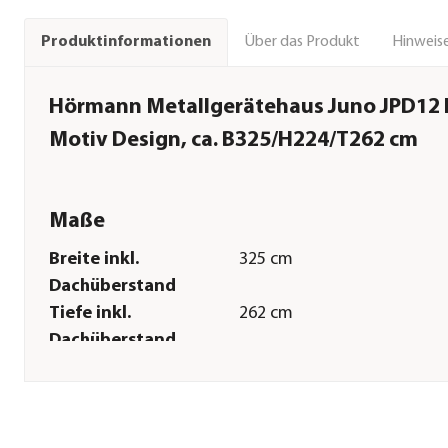
Über das Produkt
Hinweise
Produktinformationen
Hörmann Metallgerätehaus Juno JPD12 
Motiv Design, ca. B325/H224/T262 cm
Maße
Breite inkl.
325 cm
Dachüberstand
Tiefe inkl.
262 cm
Dachüberstand
Gewicht
231 kg
Innenmaß Breite
301 cm
Innenmaß Höhe
205 cm