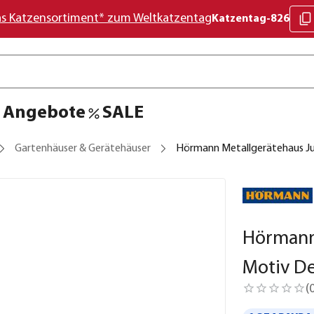
as Katzensortiment* zum Weltkatzentag
Katzentag-826
Angebote
SALE
Gartenhäuser & Gerätehäuser
Hörmann Metallgerätehaus Ju
Hörmann
Motiv De
(