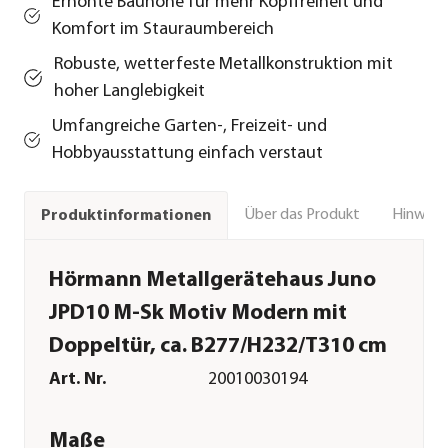
Erhöhte Bauhöhe für mehr Kopffreiheit und
Komfort im Stauraumbereich
Robuste, wetterfeste Metallkonstruktion mit
hoher Langlebigkeit
Umfangreiche Garten-, Freizeit- und
Hobbyausstattung einfach verstaut
Über das Produkt
Hinweise
Produktinformationen
Hörmann Metallgerätehaus Juno
JPD10 M-Sk Motiv Modern mit
Doppeltür, ca. B277/H232/T310 cm
Art. Nr.
20010030194
Maße