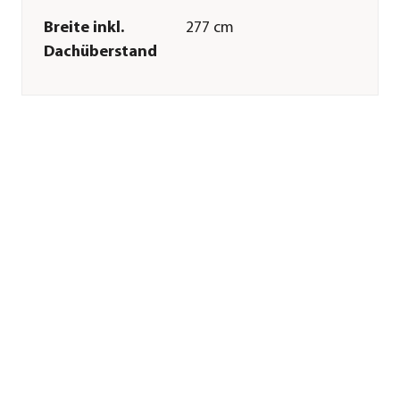
Breite inkl.
277 cm
Dachüberstand
Tiefe inkl.
310 cm
Dachüberstand
Gewicht
247 kg
Innenmaß Breite
253 cm
Innenmaß Höhe
205 cm
Innenmaß Tiefe
253 cm
Breite Sockelmaß
262 cm
Tiefe Sockelmaß
262 cm
Grundfläche
6,86 m²
Firsthöhe
232 cm
Dachüberstand
38 cm
Türhöhe
199 cm
Wandstärke
0,5 mm
Merkmale