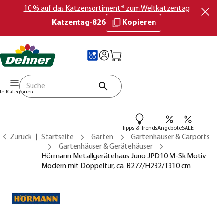
10 % auf das Katzensortiment* zum Weltkatzentag
Katzentag-826
Kopieren
lle Kategorien
Tipps & Trends
Angebote
SALE
Zurück
Startseite
Garten
Gartenhäuser & Carports
Gartenhäuser & Gerätehäuser
Hörmann Metallgerätehaus Juno JPD10 M-Sk Motiv
Modern mit Doppeltür, ca. B277/H232/T310 cm