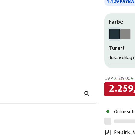
1.129 PAYBA
Farbe
Türart
Türanschlag 
UVP
2.839,00 €
2.259
Online sof
Preis inkl.