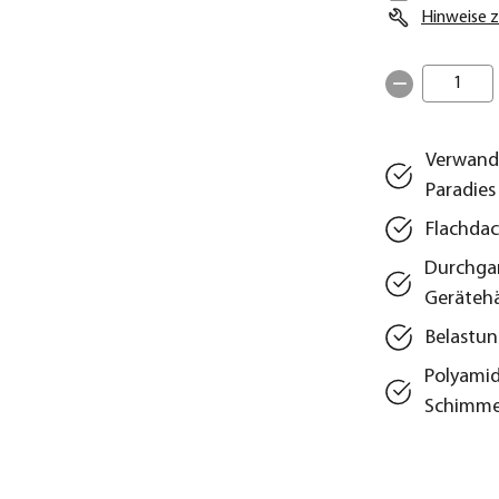
Hinweise z
1
Verwandel
Paradies
Flachdac
Durchgan
Geräteh
Belastun
Polyamid
Schimme