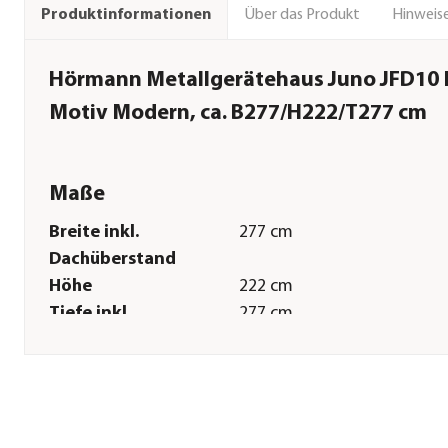
Über das Produkt
Hinweise
Produktinformationen
Hörmann Metallgerätehaus Juno JFD10
Motiv Modern, ca. B277/H222/T277 cm
Maße
Breite inkl.
277 cm
Dachüberstand
Höhe
222 cm
Tiefe inkl.
277 cm
Dachüberstand
Gewicht
204 kg
Innenmaß Breite
260 cm
Innenmaß Höhe
211 cm