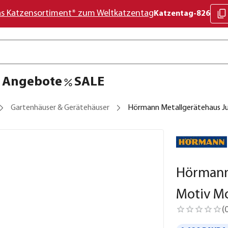
as Katzensortiment* zum Weltkatzentag
Katzentag-826
Angebote
SALE
Gartenhäuser & Gerätehäuser
Hörmann Metallgerätehaus J
Hörmann
Motiv M
(