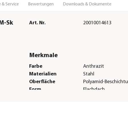
 & Service
Bewertungen
Downloads & Dokumente
 M-Sk
Art. Nr.
20010014613
Merkmale
Farbe
Anthrazit
Materialien
Stahl
Oberfläche
Polyamid-Beschicht
Form
Flachdach
Verglasungsart
VSG 4 mm
Türart
Türanschlag rechts
Boden
Ohne Boden