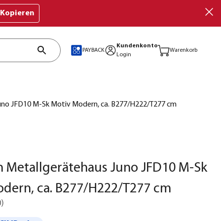
Kopieren
Kundenkonto
PAYBACK
Warenkorb
Login
uno JFD10 M-Sk Motiv Modern, ca. B277/H222/T277 cm
 Metallgerätehaus Juno JFD10 M-Sk
odern, ca. B277/H222/T277 cm
0
)