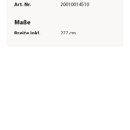
Art. Nr.
20010014510
Maße
Breite inkl.
277 cm
Dachüberstand
Höhe
222 cm
Tiefe inkl.
277 cm
Dachüberstand
Gewicht
209 kg
Innenmaß Breite
260 cm
Innenmaß Höhe
211 cm
Innenmaß Tiefe
260 cm
Breite Sockelmaß
262 cm
Tiefe Sockelmaß
262 cm
Grundfläche
6,76 m²
Firsthöhe
222 cm