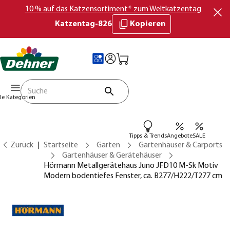
10 % auf das Katzensortiment* zum Weltkatzentag
Katzentag-826
Kopieren
lle Kategorien
Tipps & Trends
Angebote
SALE
Zurück
Startseite
Garten
Gartenhäuser & Carports
Gartenhäuser & Gerätehäuser
Hörmann Metallgerätehaus Juno JFD10 M-Sk Motiv
Modern bodentiefes Fenster, ca. B277/H222/T277 cm