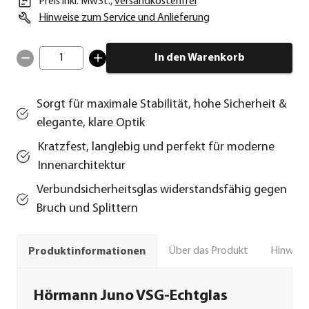
Preis inkl. MwSt.
,
versandkostenfrei
Hinweise zum Service und Anlieferung
1
In den Warenkorb
Sorgt für maximale Stabilität, hohe Sicherheit &
elegante, klare Optik
Kratzfest, langlebig und perfekt für moderne
Innenarchitektur
Verbundsicherheitsglas widerstandsfähig gegen
Bruch und Splittern
Über das Produkt
Hinweise
Produktinformationen
Hörmann Juno VSG-Echtglas