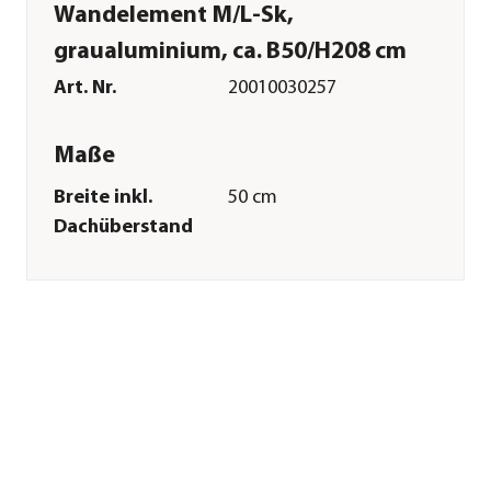
Wandelement M/L-Sk,
graualuminium, ca. B50/H208 cm
Art. Nr.
20010030257
Maße
Breite inkl.
50 cm
Dachüberstand
Gewicht
9 kg
Merkmale
Farbe
Graualuminium
Materialien
Stahl|Sicherheitsglas
Verglasungsart
VSG 4 mm
Boden
Ohne Boden
Sonstiges