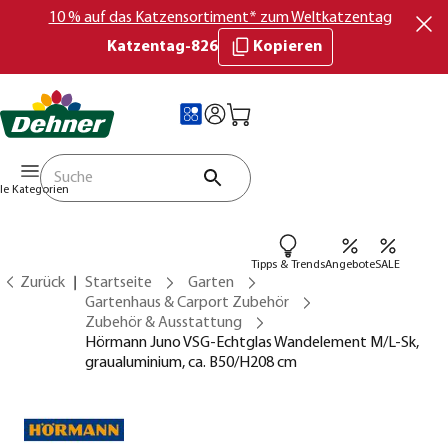
10 % auf das Katzensortiment* zum Weltkatzentag
Katzentag-826
Kopieren
lle Kategorien
Tipps & Trends
Angebote
SALE
Zurück
Startseite
Garten
Gartenhaus & Carport Zubehör
Zubehör & Ausstattung
Hörmann Juno VSG-Echtglas Wandelement M/L-Sk,
graualuminium, ca. B50/H208 cm