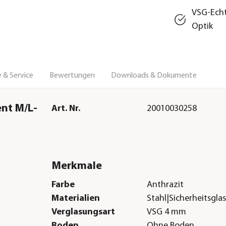
VSG‑Echtg
Optik
 & Service
Bewertungen
Downloads & Dokumente
nt M/L-
Art. Nr.
20010030258
Merkmale
Farbe
Anthrazit
Materialien
Stahl|Sicherheitsgla
Verglasungsart
VSG 4 mm
Boden
Ohne Boden