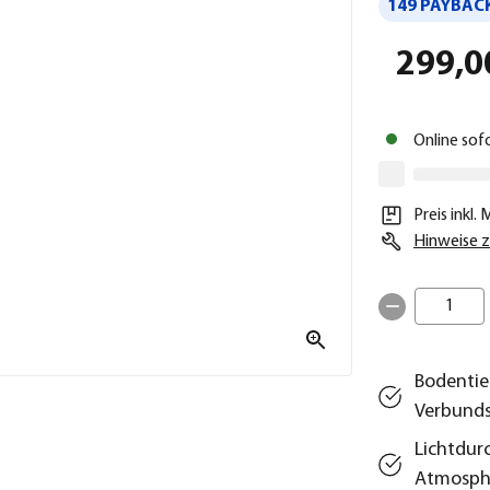
149 PAYBACK
299,0
Online sof
Preis inkl.
Hinweise z
1
Bodentie
Verbunds
Lichtdur
Atmosph