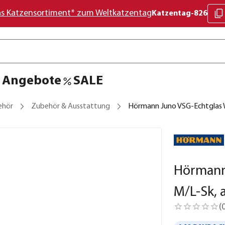
as Katzensortiment* zum Weltkatzentag
Katzentag-826
Angebote
SALE
ehör
Zubehör & Ausstattung
Hörmann Juno VSG-Echtglas W
Hörmann
M/L-Sk, 
(