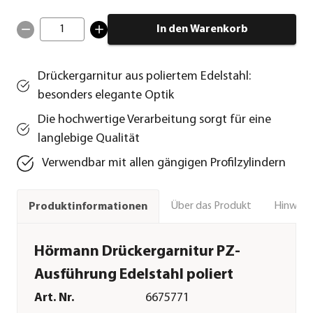
1
In den Warenkorb
Drückergarnitur aus poliertem Edelstahl:
besonders elegante Optik
Die hochwertige Verarbeitung sorgt für eine
langlebige Qualität
Verwendbar mit allen gängigen Profilzylindern
Über das Produkt
Hinweise
Produktinformationen
Hörmann Drückergarnitur PZ-
Ausführung Edelstahl poliert
Art. Nr.
6675771