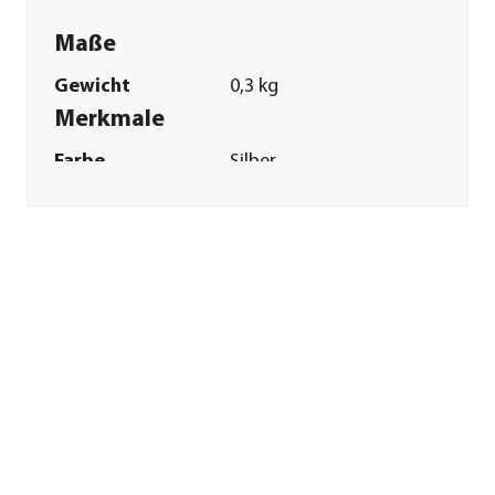
Maße
Gewicht
0,3 kg
Merkmale
Farbe
Silber
Materialien
Edelstahl
Sonstiges
Marke
Hörmann
Hinweis
exkl. Profilzylinder
Herstellerangaben
Land
DE
Firma
Hörmann KG
Verkaufsgesellschaft
E-Mail
info@hoermann.de
Straße
Upheider Weg