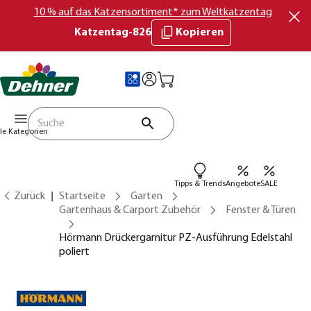
10 % auf das Katzensortiment* zum Weltkatzentag
Katzentag-826
Kopieren
lle Kategorien
Tipps & Trends
Angebote
SALE
Zurück
Startseite
Garten
Gartenhaus & Carport Zubehör
Fenster & Türen
Hörmann Drückergarnitur PZ-Ausführung Edelstahl
poliert