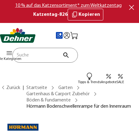
10 % auf das Katzensortiment* zum Weltkatzentag
Katzentag-826
Kopieren
lle Kategorien
Tipps & Trends
Angebote
SALE
Zurück
Startseite
Garten
Gartenhaus & Carport Zubehör
Böden & Fundamente
Hörmann Bodenschwellenrampe für den Innenraum