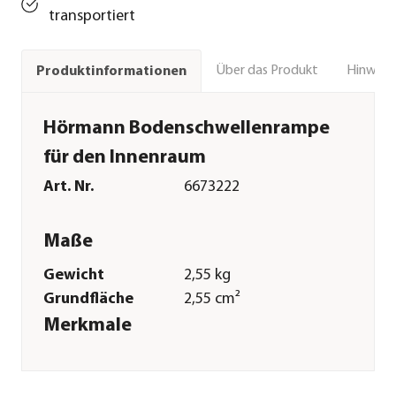
transportiert
Über das Produkt
Hinweise
Produktinformationen
Hörmann Bodenschwellenrampe
für den Innenraum
Art. Nr.
6673222
Maße
Gewicht
2,55 kg
Grundfläche
2,55 cm²
Merkmale
Farbe
Silber
Materialien
Metall