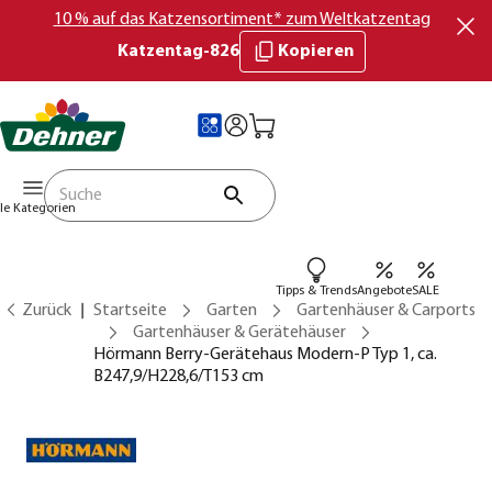
10 % auf das Katzensortiment* zum Weltkatzentag
Katzentag-826
Kopieren
lle Kategorien
Tipps & Trends
Angebote
SALE
Zurück
Startseite
Garten
Gartenhäuser & Carports
Gartenhäuser & Gerätehäuser
Hörmann Berry-Gerätehaus Modern-P Typ 1, ca.
B247,9/H228,6/T153 cm