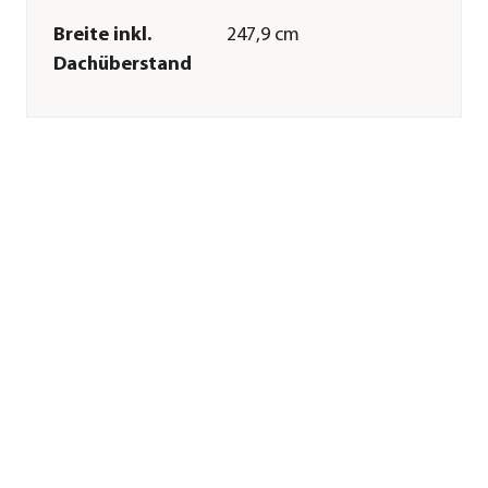
Breite inkl.
247,9 cm
Dachüberstand
Höhe
228,6 cm
Tiefe inkl.
153 cm
Dachüberstand
Gewicht
199,98 kg
Innenmaß Breite
226,1 cm
Innenmaß Höhe
198 cm
Innenmaß Tiefe
95,9 cm
Breite Sockelmaß
234,5 cm
Tiefe Sockelmaß
104,3 cm
Grundfläche
2,6 cm²
Dachüberstand
34,8 cm
Türhöhe
194 cm
Türbreite
96,9 cm
Wandstärke
0,65 mm