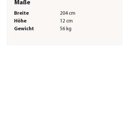
Maße
Breite
204 cm
Höhe
12 cm
Gewicht
56 kg
Wandstärke
1,5 mm
Merkmale
Farbe
Silber
Materialien
Aluminium
Sonstiges
Marke
Hörmann
Garantie
20 Jahr(e)
Montagezustand
Lieferung erfolgt
zerlegt
Herstellerangaben
Land
DE