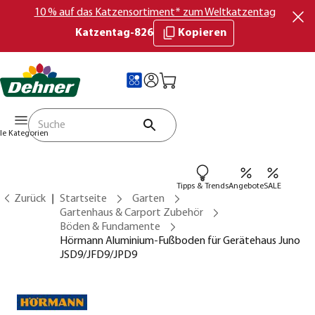
10 % auf das Katzensortiment* zum Weltkatzentag
Katzentag-826
Kopieren
lle Kategorien
Tipps & Trends
Angebote
SALE
Zurück
Startseite
Garten
Gartenhaus & Carport Zubehör
Böden & Fundamente
Hörmann Aluminium-Fußboden für Gerätehaus Juno
JSD9/JFD9/JPD9