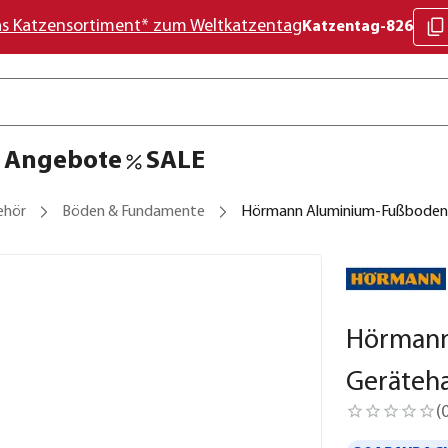
as Katzensortiment* zum Weltkatzentag
Katzentag-826
Angebote
SALE
ehör
Böden & Fundamente
Hörmann Aluminium-Fußboden 
Hörmann
Geräteh
(