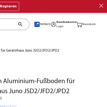
Kopieren
Kundenkonto
PAYBACK
Warenkorb
Login
für Gerätehaus Juno JSD2/JFD2/JPD2
 Aluminium-Fußboden für
aus Juno JSD2/JFD2/JPD2
0
)