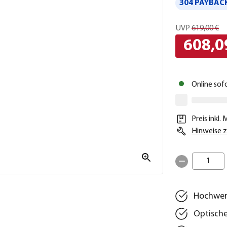
304 PAYBACK
UVP
619,00 €
608,0
Online sof
Preis inkl.
Hinweise z
1
Hochwert
Optische