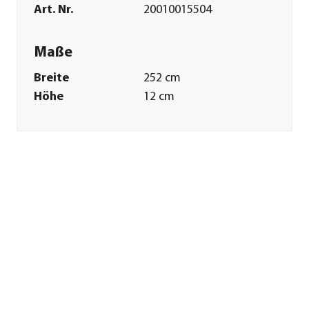
Art. Nr.
20010015504
Maße
Breite
252 cm
Höhe
12 cm
Gewicht
70 kg
Wandstärke
1,5 mm
Merkmale
Farbe
Silber
Materialien
Aluminium
Sonstiges
Marke
Hörmann
Garantie
20 Jahr(e)
Montagezustand
Lieferung erfolgt
zerlegt