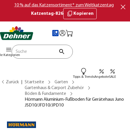
10 % auf das Katzensortiment* zum Weltkatzentag
Katzentag-826
Kopieren
lle Kategorien
Tipps & Trends
Angebote
SALE
Zurück
Startseite
Garten
Gartenhaus & Carport Zubehör
Böden & Fundamente
Hörmann Aluminium-Fußboden für Gerätehaus Juno
JSD10/JFD10/JPD10