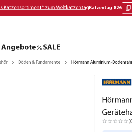
as Katzensortiment* zum Weltkatzentag
Katzentag-826
Angebote
SALE
ehör
Böden & Fundamente
Hörmann Aluminium-Bodenrahm
Hörmann
Geräteh
(