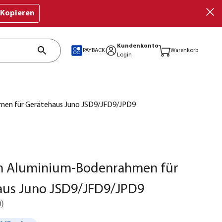
Kopieren
Kundenkonto
PAYBACK
Warenkorb
Login
en für Gerätehaus Juno JSD9/JFD9/JPD9
 Aluminium-Bodenrahmen für
aus Juno JSD9/JFD9/JPD9
0
)