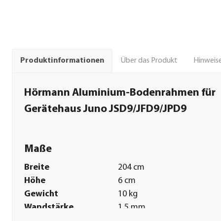
Über das Produkt
Hinweise
Produktinformationen
Hörmann Aluminium-Bodenrahmen für
Gerätehaus Juno JSD9/JFD9/JPD9
Maße
Breite
204 cm
Höhe
6 cm
Gewicht
10 kg
Wandstärke
1,5 mm