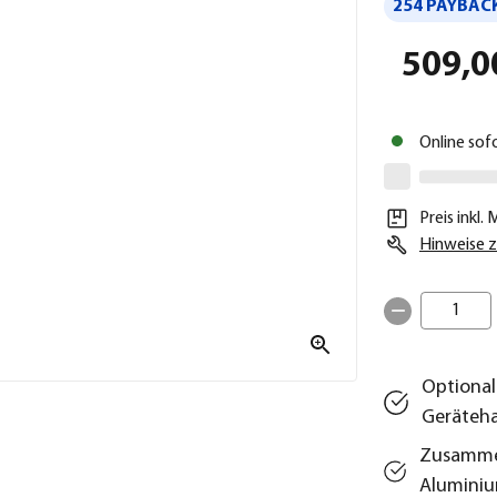
254 PAYBACK
509,0
Online sof
Preis inkl.
Hinweise z
1
Optional
Geräteh
Zusammen
Alumini