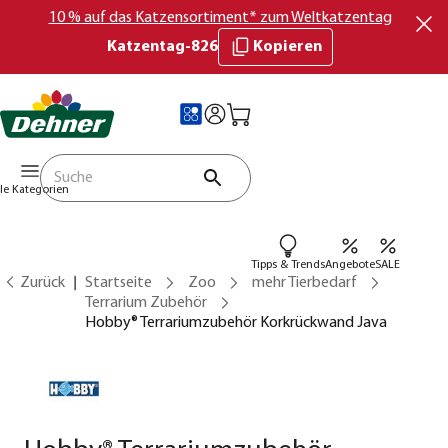
10 % auf das Katzensortiment* zum Weltkatzentag
Katzentag-826
Kopieren
lle Kategorien
Tipps & Trends
Angebote
SALE
Zurück
Startseite
Zoo
mehr Tierbedarf
Terrarium Zubehör
Hobby® Terrariumzubehör Korkrückwand Java