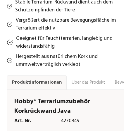
Stabile Terrarium-Rückwand dient auch dem
Schutzempfinden der Tiere
Vergrößert die nutzbare Bewegungsfläche im
Terrarium effektiv
Geeignet für Feuchtterrarien, langlebig und
widerstandsfähig
Hergestellt aus natürlichem Kork und
ummweltverträglich verklebt
Über das Produkt
Bewert
Produktinformationen
Hobby® Terrariumzubehör
Korkrückwand Java
Art. Nr.
4270849