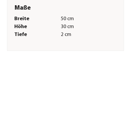
Maße
Breite
50 cm
Höhe
30 cm
Tiefe
2 cm
Merkmale
Farbe
Hellbraun
Sonstiges
Marke
Hobby®
Tierart
Amphibien|Reptilien|Schildkröt
Herstellerangaben
Land
DE
Firma
Dohse Aquaristik
GmbH & Co. KG
E-Mail
info@dohse-